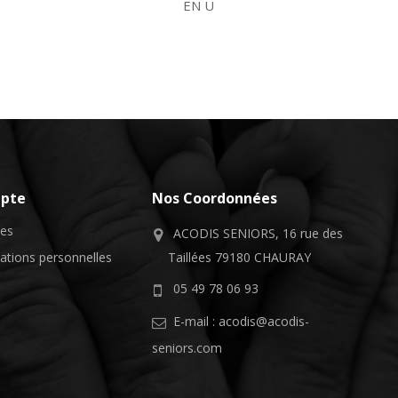
EN U
pte
Nos Coordonnées
ses
ACODIS SENIORS, 16 rue des
ations personnelles
Taillées 79180 CHAURAY
05 49 78 06 93
E-mail :
acodis@acodis-
seniors.com