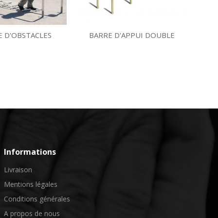
E D'OBSTACLES
BARRE D'APPUI DOUBLE
BA
Informations
Livraison
Mentions légales
Conditions générales
A propos de nous